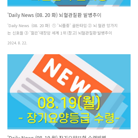
'Daily News (08. 20 화) 뇌혈관질환 발병추이
'Daily News (08. 20 화) ① '뇌졸중' 골든타임 ② 뇌 혈관 망가지
는 신호들 ③ '젊은'대장암 세계 1위 (참고) 뇌혈관질환 발병추이
2024. 8. 22.
'Daily News (08. 19 월) 장기요양보험 수령방법