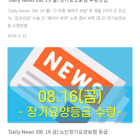
'Daily News (08. 19 월) ① 비혼 세대가 20년 후 겪을 3가지 ② 장근
석, '갑상선암' 수술 ③ '베이비 부머' 노후 준비 부족 (참고) 장기요양보
험 수령방법
2024. 8. 22.
'Daily News (08. 16 금) 노인장기요양보험 등급